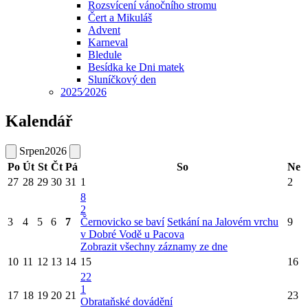
Rozsvícení vánočního stromu
Čert a Mikuláš
Advent
Karneval
Bledule
Besídka ke Dni matek
Sluníčkový den
2025⁄2026
Kalendář
Srpen
2026
Po
Út
St
Čt
Pá
So
Ne
27
28
29
30
31
1
2
8
2
3
4
5
6
7
Černovicko se baví
Setkání na Jalovém vrchu
9
v Dobré Vodě u Pacova
Zobrazit všechny záznamy ze dne
10
11
12
13
14
15
16
22
1
17
18
19
20
21
23
Obrataňské dovádění