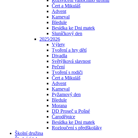
Rozsvícení vánočního stromu
Čert a Mikuláš
Advent
Karneval
Bledule
Besídka ke Dni matek
Sluníčkový den
2025⁄2026
Výlety
Tvoření a hry dětí
Divadla
Světýlková slavnost
Pečení
Tvoření s rodiči
Čert a Mikuláš
Advent
Karneval
Pyžamový den
Bledule
Morana
DD Proseč u Pošné
Čarodějnice
Besídka ke Dni matek
Rozloučení s předškoláky
Školní družina