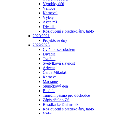
Výrobky dětí
Vánoce
Karneval
Výlety
Akce mš
Divadla
Rozloučení s předškoláky, tablo
2020⁄2021
Projektové dny
2022⁄2023
Cvičíme se sokolem
Divadla
Tvoření
Světýlková slavnost
Advent
Čert a Mikuláš
Karneval
Macramé
Sluníčkový den
Bledule
Taneční pásmo pro důchodce
Zápis dětí do ZŠ
Besídka ke Dni matek
Rozloučení s předškoláky, tablo
Výlet