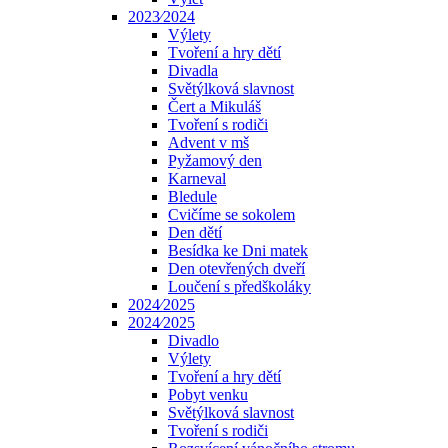
2023⁄2024
Výlety
Tvoření a hry dětí
Divadla
Světýlková slavnost
Čert a Mikuláš
Tvoření s rodiči
Advent v mš
Pyžamový den
Karneval
Bledule
Cvičíme se sokolem
Den dětí
Besídka ke Dni matek
Den otevřených dveří
Loučení s předškoláky
2024⁄2025
2024⁄2025
Divadlo
Výlety
Tvoření a hry dětí
Pobyt venku
Světýlková slavnost
Tvoření s rodiči