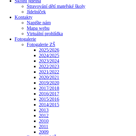
Školní jídelna
Stravování dětí mateřské školy
Jídelníček
Kontakty
Napište nám
Mapa webu
Virtuální prohlídka
Fotogalerie
Fotogalerie ZŠ
2025⁄2026
2024⁄2025
2023⁄2024
2022⁄2023
2021⁄2022
2020⁄2021
2019⁄2020
2017⁄2018
2016⁄2017
2015⁄2016
2014⁄2015
2013
2012
2010
2011
2009