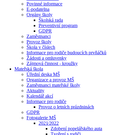
Povinné informace
E-podatelna
Orgány školy
Školská rada
Preventivní program
GDPR
Zaměstnanci
Provoz školy
Škola v číslech
Informace pro rodiče budoucích prvňáčků
Žádosti a omluvenky
Zájmová činnost - kroužky
Mateřská škola
Úřední deska MŠ
Organizace a provoz MŠ
Zaměstnanci mateřské školy
Aktuality
Kalendář akcí
Informace pro rodiče
Provoz o letních prázdninách
GDPR
Fotogalerie MŠ
2021⁄2022
Zdobení popelářského auta
Tvoření s rodiči