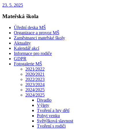
23. 5. 2025
Mateřská škola
Úřední deska MŠ
Organizace a provoz MŠ
Zaměstnanci mateřské školy
Aktuality
Kalendář akcí
Informace pro rodiče
GDPR
Fotogalerie MŠ
2021⁄2022
2020⁄2021
2022⁄2023
2023⁄2024
2024⁄2025
2024⁄2025
Divadlo
Výlety
Tvoření a hry dětí
Pobyt venku
Světýlková slavnost
Tvoření s rodiči