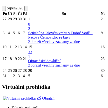
Srpen
2026
Po
Út
St
Čt
Pá
So
Ne
27
28
29
30
31
1
2
8
2
3
4
5
6
7
Setkání na Jalovém vrchu v Dobré Vodě u
9
Pacova
Černovicko se baví
Zobrazit všechny záznamy ze dne
10
11
12
13
14
15
16
22
1
17
18
19
20
21
23
Obrataňské dovádění
Zobrazit všechny záznamy ze dne
24
25
26
27
28
29
30
31
1
2
3
4
5
6
Virtuální prohlídka
Kde nás najdete?