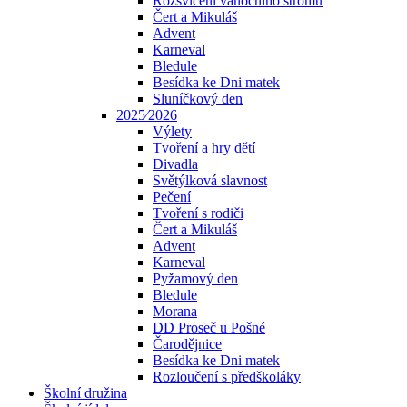
Rozsvícení vánočního stromu
Čert a Mikuláš
Advent
Karneval
Bledule
Besídka ke Dni matek
Sluníčkový den
2025⁄2026
Výlety
Tvoření a hry dětí
Divadla
Světýlková slavnost
Pečení
Tvoření s rodiči
Čert a Mikuláš
Advent
Karneval
Pyžamový den
Bledule
Morana
DD Proseč u Pošné
Čarodějnice
Besídka ke Dni matek
Rozloučení s předškoláky
Školní družina