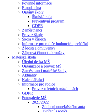
Povinné informace
E-podatelna
Orgány školy
Školská rada
Preventivní program
GDPR
Zaměstnanci
Provoz školy
Škola v číslech
Informace pro rodiče budoucích prvňáčků
Žádosti a omluvenky
Zájmová činnost - kroužky
Mateřská škola
Úřední deska MŠ
Organizace a provoz MŠ
Zaměstnanci mateřské školy
Aktuality
Kalendář akcí
Informace pro rodiče
Provoz o letních prázdninách
GDPR
Fotogalerie MŠ
2021⁄2022
Zdobení popelářského auta
Tvoření s rodiči