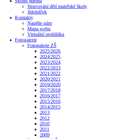
Školní jídelna
Stravování dětí mateřské školy
Jídelníček
Kontakty
Napište nám
Mapa webu
Virtuální prohlídka
Fotogalerie
Fotogalerie ZŠ
2025⁄2026
2024⁄2025
2023⁄2024
2022⁄2023
2021⁄2022
2020⁄2021
2019⁄2020
2017⁄2018
2016⁄2017
2015⁄2016
2014⁄2015
2013
2012
2010
2011
2009