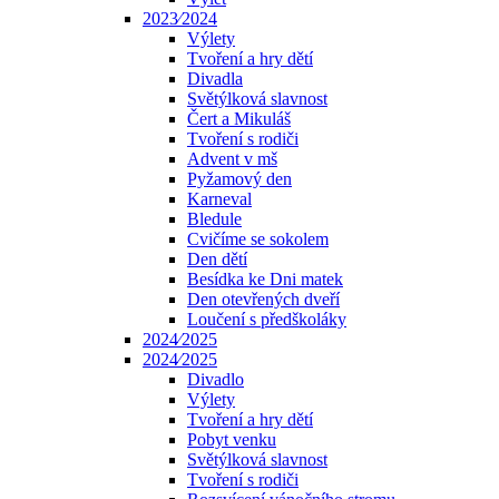
2023⁄2024
Výlety
Tvoření a hry dětí
Divadla
Světýlková slavnost
Čert a Mikuláš
Tvoření s rodiči
Advent v mš
Pyžamový den
Karneval
Bledule
Cvičíme se sokolem
Den dětí
Besídka ke Dni matek
Den otevřených dveří
Loučení s předškoláky
2024⁄2025
2024⁄2025
Divadlo
Výlety
Tvoření a hry dětí
Pobyt venku
Světýlková slavnost
Tvoření s rodiči