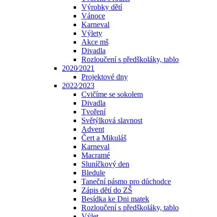
Výrobky dětí
Vánoce
Karneval
Výlety
Akce mš
Divadla
Rozloučení s předškoláky, tablo
2020⁄2021
Projektové dny
2022⁄2023
Cvičíme se sokolem
Divadla
Tvoření
Světýlková slavnost
Advent
Čert a Mikuláš
Karneval
Macramé
Sluníčkový den
Bledule
Taneční pásmo pro důchodce
Zápis dětí do ZŠ
Besídka ke Dni matek
Rozloučení s předškoláky, tablo
Výlet