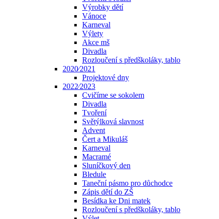
Výrobky dětí
Vánoce
Karneval
Výlety
Akce mš
Divadla
Rozloučení s předškoláky, tablo
2020⁄2021
Projektové dny
2022⁄2023
Cvičíme se sokolem
Divadla
Tvoření
Světýlková slavnost
Advent
Čert a Mikuláš
Karneval
Macramé
Sluníčkový den
Bledule
Taneční pásmo pro důchodce
Zápis dětí do ZŠ
Besídka ke Dni matek
Rozloučení s předškoláky, tablo
Výlet