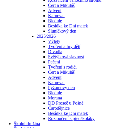
Rozsvícení vánočního stromu
Čert a Mikuláš
Advent
Karneval
Bledule
Besídka ke Dni matek
Sluníčkový den
2025⁄2026
Výlety
Tvoření a hry dětí
Divadla
Světýlková slavnost
Pečení
Tvoření s rodiči
Čert a Mikuláš
Advent
Karneval
Pyžamový den
Bledule
Morana
DD Proseč u Pošné
Čarodějnice
Besídka ke Dni matek
Rozloučení s předškoláky
Školní družina