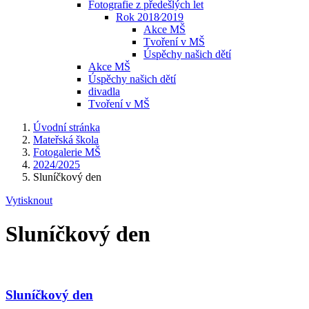
Fotografie z předešlých let
Rok 2018⁄2019
Akce MŠ
Tvoření v MŠ
Úspěchy našich dětí
Akce MŠ
Úspěchy našich dětí
divadla
Tvoření v MŠ
Úvodní stránka
Mateřská škola
Fotogalerie MŠ
2024/2025
Sluníčkový den
Vytisknout
Sluníčkový den
Sluníčkový den