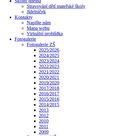
Školní jídelna
Stravování dětí mateřské školy
Jídelníček
Kontakty
Napište nám
Mapa webu
Virtuální prohlídka
Fotogalerie
Fotogalerie ZŠ
2025⁄2026
2024⁄2025
2023⁄2024
2022⁄2023
2021⁄2022
2020⁄2021
2019⁄2020
2017⁄2018
2016⁄2017
2015⁄2016
2014⁄2015
2013
2012
2010
2011
2009