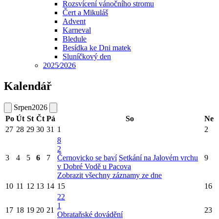
Rozsvícení vánočního stromu
Čert a Mikuláš
Advent
Karneval
Bledule
Besídka ke Dni matek
Sluníčkový den
2025⁄2026
Kalendář
Srpen
2026
Po
Út
St
Čt
Pá
So
Ne
27
28
29
30
31
1
2
8
2
3
4
5
6
7
Černovicko se baví
Setkání na Jalovém vrchu
9
v Dobré Vodě u Pacova
Zobrazit všechny záznamy ze dne
10
11
12
13
14
15
16
22
1
17
18
19
20
21
23
Obrataňské dovádění