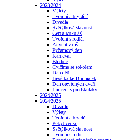
2023⁄2024
Výlety
Tvoření a hry dětí
Divadla
Světýlková slavnost
Čert a Mikuláš
Tvoření s rodiči
Advent v mš
Pyžamový den
Karneval
Bledule
Cvičíme se sokolem
Den dětí
Besídka ke Dni matek
Den otevřených dveří
Loučení s předškoláky
2024⁄2025
2024⁄2025
Divadlo
Výlety
Tvoření a hry dětí
Pobyt venku
Světýlková slavnost
Tvoření s rodiči