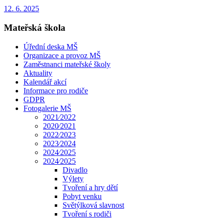
12. 6. 2025
Mateřská škola
Úřední deska MŠ
Organizace a provoz MŠ
Zaměstnanci mateřské školy
Aktuality
Kalendář akcí
Informace pro rodiče
GDPR
Fotogalerie MŠ
2021⁄2022
2020⁄2021
2022⁄2023
2023⁄2024
2024⁄2025
2024⁄2025
Divadlo
Výlety
Tvoření a hry dětí
Pobyt venku
Světýlková slavnost
Tvoření s rodiči