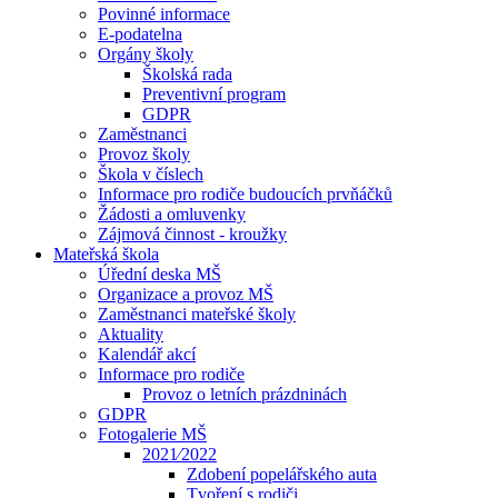
Povinné informace
E-podatelna
Orgány školy
Školská rada
Preventivní program
GDPR
Zaměstnanci
Provoz školy
Škola v číslech
Informace pro rodiče budoucích prvňáčků
Žádosti a omluvenky
Zájmová činnost - kroužky
Mateřská škola
Úřední deska MŠ
Organizace a provoz MŠ
Zaměstnanci mateřské školy
Aktuality
Kalendář akcí
Informace pro rodiče
Provoz o letních prázdninách
GDPR
Fotogalerie MŠ
2021⁄2022
Zdobení popelářského auta
Tvoření s rodiči