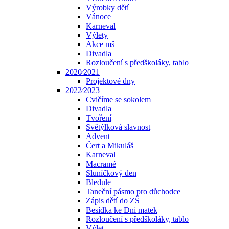
Výrobky dětí
Vánoce
Karneval
Výlety
Akce mš
Divadla
Rozloučení s předškoláky, tablo
2020⁄2021
Projektové dny
2022⁄2023
Cvičíme se sokolem
Divadla
Tvoření
Světýlková slavnost
Advent
Čert a Mikuláš
Karneval
Macramé
Sluníčkový den
Bledule
Taneční pásmo pro důchodce
Zápis dětí do ZŠ
Besídka ke Dni matek
Rozloučení s předškoláky, tablo
Výlet