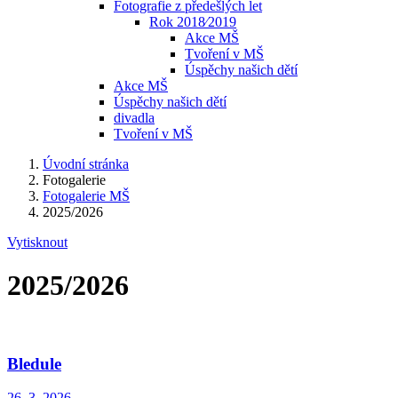
Fotografie z předešlých let
Rok 2018⁄2019
Akce MŠ
Tvoření v MŠ
Úspěchy našich dětí
Akce MŠ
Úspěchy našich dětí
divadla
Tvoření v MŠ
Úvodní stránka
Fotogalerie
Fotogalerie MŠ
2025/2026
Vytisknout
2025/2026
Bledule
26. 3. 2026