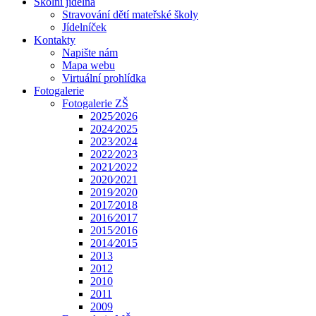
Školní jídelna
Stravování dětí mateřské školy
Jídelníček
Kontakty
Napište nám
Mapa webu
Virtuální prohlídka
Fotogalerie
Fotogalerie ZŠ
2025⁄2026
2024⁄2025
2023⁄2024
2022⁄2023
2021⁄2022
2020⁄2021
2019⁄2020
2017⁄2018
2016⁄2017
2015⁄2016
2014⁄2015
2013
2012
2010
2011
2009