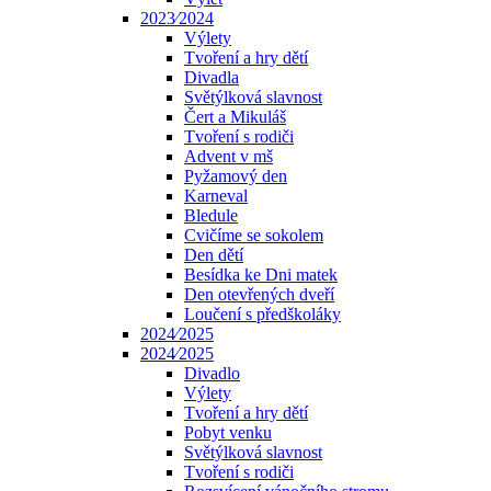
2023⁄2024
Výlety
Tvoření a hry dětí
Divadla
Světýlková slavnost
Čert a Mikuláš
Tvoření s rodiči
Advent v mš
Pyžamový den
Karneval
Bledule
Cvičíme se sokolem
Den dětí
Besídka ke Dni matek
Den otevřených dveří
Loučení s předškoláky
2024⁄2025
2024⁄2025
Divadlo
Výlety
Tvoření a hry dětí
Pobyt venku
Světýlková slavnost
Tvoření s rodiči