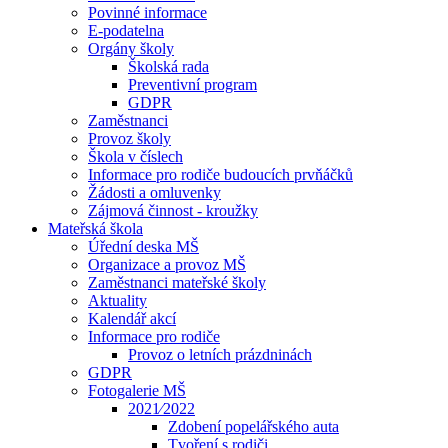
Povinné informace
E-podatelna
Orgány školy
Školská rada
Preventivní program
GDPR
Zaměstnanci
Provoz školy
Škola v číslech
Informace pro rodiče budoucích prvňáčků
Žádosti a omluvenky
Zájmová činnost - kroužky
Mateřská škola
Úřední deska MŠ
Organizace a provoz MŠ
Zaměstnanci mateřské školy
Aktuality
Kalendář akcí
Informace pro rodiče
Provoz o letních prázdninách
GDPR
Fotogalerie MŠ
2021⁄2022
Zdobení popelářského auta
Tvoření s rodiči