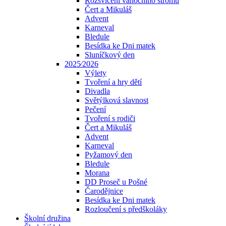
Rozsvícení vánočního stromu
Čert a Mikuláš
Advent
Karneval
Bledule
Besídka ke Dni matek
Sluníčkový den
2025⁄2026
Výlety
Tvoření a hry dětí
Divadla
Světýlková slavnost
Pečení
Tvoření s rodiči
Čert a Mikuláš
Advent
Karneval
Pyžamový den
Bledule
Morana
DD Proseč u Pošné
Čarodějnice
Besídka ke Dni matek
Rozloučení s předškoláky
Školní družina