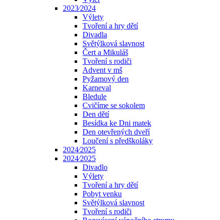
2023⁄2024
Výlety
Tvoření a hry dětí
Divadla
Světýlková slavnost
Čert a Mikuláš
Tvoření s rodiči
Advent v mš
Pyžamový den
Karneval
Bledule
Cvičíme se sokolem
Den dětí
Besídka ke Dni matek
Den otevřených dveří
Loučení s předškoláky
2024⁄2025
2024⁄2025
Divadlo
Výlety
Tvoření a hry dětí
Pobyt venku
Světýlková slavnost
Tvoření s rodiči