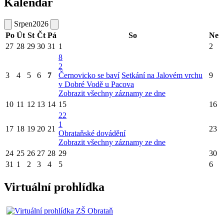
Kalendář
Srpen
2026
Po
Út
St
Čt
Pá
So
Ne
27
28
29
30
31
1
2
8
2
3
4
5
6
7
Černovicko se baví
Setkání na Jalovém vrchu
9
v Dobré Vodě u Pacova
Zobrazit všechny záznamy ze dne
10
11
12
13
14
15
16
22
1
17
18
19
20
21
23
Obrataňské dovádění
Zobrazit všechny záznamy ze dne
24
25
26
27
28
29
30
31
1
2
3
4
5
6
Virtuální prohlídka