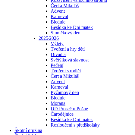
Rozsvícení vánočního stromu
Čert a Mikuláš
Advent
Karneval
Bledule
Besídka ke Dni matek
Sluníčkový den
2025⁄2026
Výlety
Tvoření a hry dětí
Divadla
Světýlková slavnost
Pečení
Tvoření s rodiči
Čert a Mikuláš
Advent
Karneval
Pyžamový den
Bledule
Morana
DD Proseč u Pošné
Čarodějnice
Besídka ke Dni matek
Rozloučení s předškoláky
Školní družina