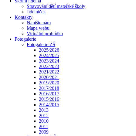
Školní jídelna
Stravování dětí mateřské školy
Jídelníček
Kontakty
Napište nám
Mapa webu
Virtuální prohlídka
Fotogalerie
Fotogalerie ZŠ
2025⁄2026
2024⁄2025
2023⁄2024
2022⁄2023
2021⁄2022
2020⁄2021
2019⁄2020
2017⁄2018
2016⁄2017
2015⁄2016
2014⁄2015
2013
2012
2010
2011
2009