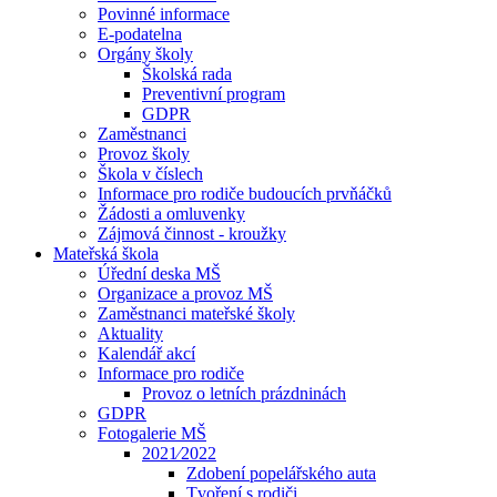
Povinné informace
E-podatelna
Orgány školy
Školská rada
Preventivní program
GDPR
Zaměstnanci
Provoz školy
Škola v číslech
Informace pro rodiče budoucích prvňáčků
Žádosti a omluvenky
Zájmová činnost - kroužky
Mateřská škola
Úřední deska MŠ
Organizace a provoz MŠ
Zaměstnanci mateřské školy
Aktuality
Kalendář akcí
Informace pro rodiče
Provoz o letních prázdninách
GDPR
Fotogalerie MŠ
2021⁄2022
Zdobení popelářského auta
Tvoření s rodiči