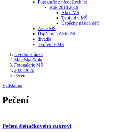
Fotografie z předešlých let
Rok 2018⁄2019
Akce MŠ
Tvoření v MŠ
Úspěchy našich dětí
Akce MŠ
Úspěchy našich dětí
divadla
Tvoření v MŠ
Úvodní stránka
Mateřská škola
Fotogalerie MŠ
2025/2026
Pečení
Vytisknout
Pečení
Pečení šlehačkového cukroví