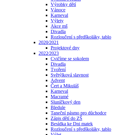
Výrobky dětí
Vánoce
Karneval
Výlety
Akce mš
Divadla
Rozloučení s předškoláky, tablo
2020⁄2021
Projektové dny
2022⁄2023
Cvičíme se sokolem
Divadla
Tvoření
Světýlková slavnost
Advent
Čert a Mikuláš
Karneval
Macramé
Sluníčkový den
Bledule
Taneční pásmo pro důchodce
Zápis dětí do ZŠ
Besídka ke Dni matek
Rozloučení s předškoláky, tablo
Výlet