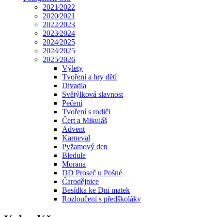
2021⁄2022
2020⁄2021
2022⁄2023
2023⁄2024
2024⁄2025
2024⁄2025
2025⁄2026
Výlety
Tvoření a hry dětí
Divadla
Světýlková slavnost
Pečení
Tvoření s rodiči
Čert a Mikuláš
Advent
Karneval
Pyžamový den
Bledule
Morana
DD Proseč u Pošné
Čarodějnice
Besídka ke Dni matek
Rozloučení s předškoláky