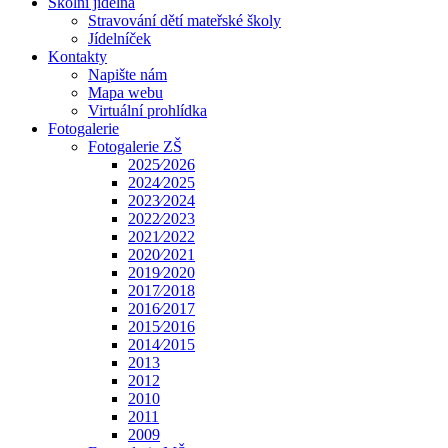
Školní jídelna
Stravování dětí mateřské školy
Jídelníček
Kontakty
Napište nám
Mapa webu
Virtuální prohlídka
Fotogalerie
Fotogalerie ZŠ
2025⁄2026
2024⁄2025
2023⁄2024
2022⁄2023
2021⁄2022
2020⁄2021
2019⁄2020
2017⁄2018
2016⁄2017
2015⁄2016
2014⁄2015
2013
2012
2010
2011
2009