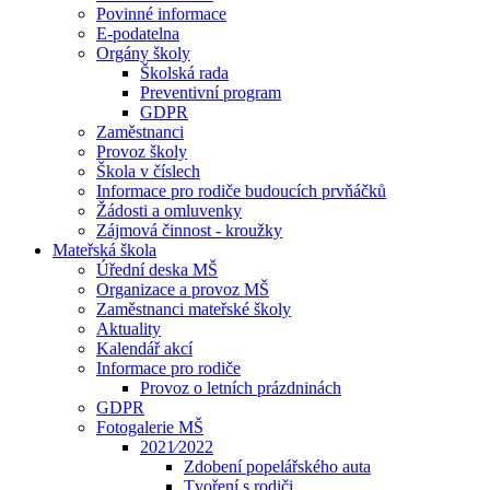
Povinné informace
E-podatelna
Orgány školy
Školská rada
Preventivní program
GDPR
Zaměstnanci
Provoz školy
Škola v číslech
Informace pro rodiče budoucích prvňáčků
Žádosti a omluvenky
Zájmová činnost - kroužky
Mateřská škola
Úřední deska MŠ
Organizace a provoz MŠ
Zaměstnanci mateřské školy
Aktuality
Kalendář akcí
Informace pro rodiče
Provoz o letních prázdninách
GDPR
Fotogalerie MŠ
2021⁄2022
Zdobení popelářského auta
Tvoření s rodiči