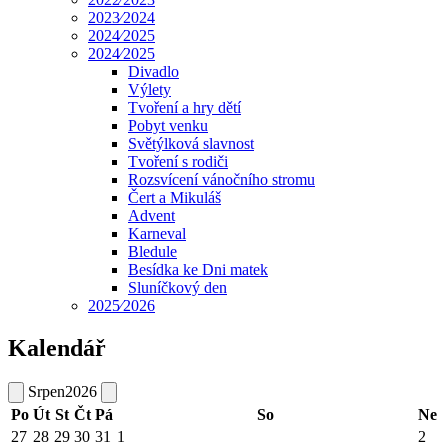
2023⁄2024
2024⁄2025
2024⁄2025
Divadlo
Výlety
Tvoření a hry dětí
Pobyt venku
Světýlková slavnost
Tvoření s rodiči
Rozsvícení vánočního stromu
Čert a Mikuláš
Advent
Karneval
Bledule
Besídka ke Dni matek
Sluníčkový den
2025⁄2026
Kalendář
Srpen
2026
Po
Út
St
Čt
Pá
So
Ne
27
28
29
30
31
1
2