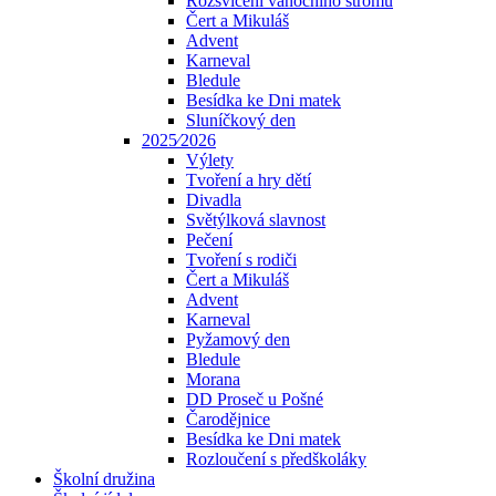
Rozsvícení vánočního stromu
Čert a Mikuláš
Advent
Karneval
Bledule
Besídka ke Dni matek
Sluníčkový den
2025⁄2026
Výlety
Tvoření a hry dětí
Divadla
Světýlková slavnost
Pečení
Tvoření s rodiči
Čert a Mikuláš
Advent
Karneval
Pyžamový den
Bledule
Morana
DD Proseč u Pošné
Čarodějnice
Besídka ke Dni matek
Rozloučení s předškoláky
Školní družina