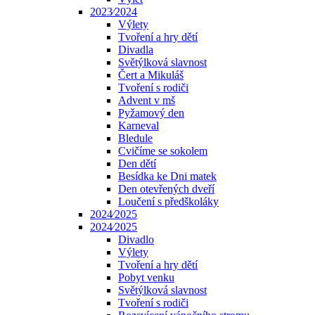
2023⁄2024
Výlety
Tvoření a hry dětí
Divadla
Světýlková slavnost
Čert a Mikuláš
Tvoření s rodiči
Advent v mš
Pyžamový den
Karneval
Bledule
Cvičíme se sokolem
Den dětí
Besídka ke Dni matek
Den otevřených dveří
Loučení s předškoláky
2024⁄2025
2024⁄2025
Divadlo
Výlety
Tvoření a hry dětí
Pobyt venku
Světýlková slavnost
Tvoření s rodiči