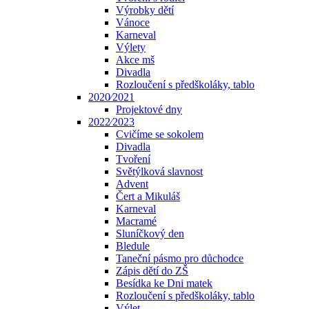
Výrobky dětí
Vánoce
Karneval
Výlety
Akce mš
Divadla
Rozloučení s předškoláky, tablo
2020⁄2021
Projektové dny
2022⁄2023
Cvičíme se sokolem
Divadla
Tvoření
Světýlková slavnost
Advent
Čert a Mikuláš
Karneval
Macramé
Sluníčkový den
Bledule
Taneční pásmo pro důchodce
Zápis dětí do ZŠ
Besídka ke Dni matek
Rozloučení s předškoláky, tablo
Výlet