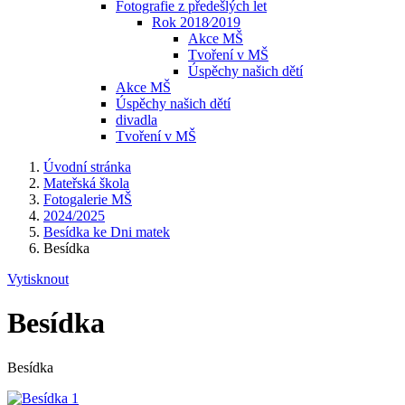
Fotografie z předešlých let
Rok 2018⁄2019
Akce MŠ
Tvoření v MŠ
Úspěchy našich dětí
Akce MŠ
Úspěchy našich dětí
divadla
Tvoření v MŠ
Úvodní stránka
Mateřská škola
Fotogalerie MŠ
2024/2025
Besídka ke Dni matek
Besídka
Vytisknout
Besídka
Besídka