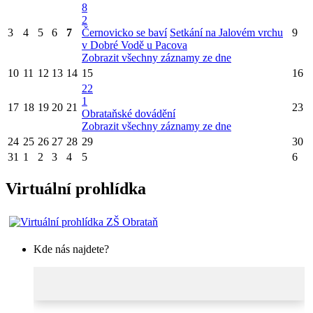
8
2
3
4
5
6
7
Černovicko se baví
Setkání na Jalovém vrchu
9
v Dobré Vodě u Pacova
Zobrazit všechny záznamy ze dne
10
11
12
13
14
15
16
22
1
17
18
19
20
21
23
Obrataňské dovádění
Zobrazit všechny záznamy ze dne
24
25
26
27
28
29
30
31
1
2
3
4
5
6
Virtuální prohlídka
Kde nás najdete?