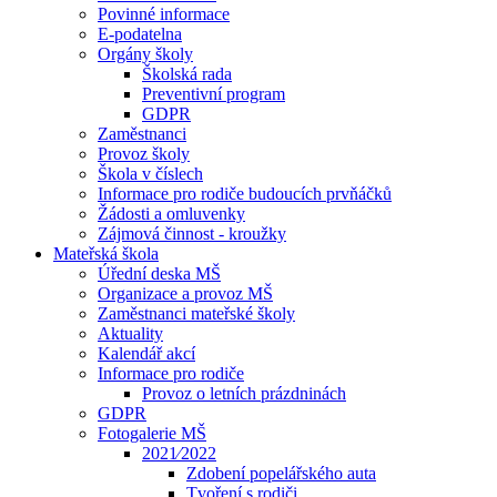
Povinné informace
E-podatelna
Orgány školy
Školská rada
Preventivní program
GDPR
Zaměstnanci
Provoz školy
Škola v číslech
Informace pro rodiče budoucích prvňáčků
Žádosti a omluvenky
Zájmová činnost - kroužky
Mateřská škola
Úřední deska MŠ
Organizace a provoz MŠ
Zaměstnanci mateřské školy
Aktuality
Kalendář akcí
Informace pro rodiče
Provoz o letních prázdninách
GDPR
Fotogalerie MŠ
2021⁄2022
Zdobení popelářského auta
Tvoření s rodiči