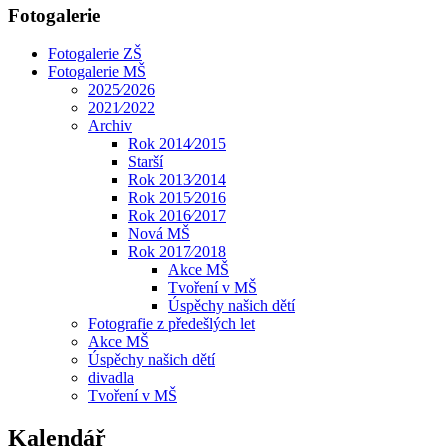
Fotogalerie
Fotogalerie ZŠ
Fotogalerie MŠ
2025⁄2026
2021⁄2022
Archiv
Rok 2014⁄2015
Starší
Rok 2013⁄2014
Rok 2015⁄2016
Rok 2016⁄2017
Nová MŠ
Rok 2017⁄2018
Akce MŠ
Tvoření v MŠ
Úspěchy našich dětí
Fotografie z předešlých let
Akce MŠ
Úspěchy našich dětí
divadla
Tvoření v MŠ
Kalendář