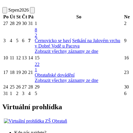
Srpen
2026
Po
Út
St
Čt
Pá
So
Ne
27
28
29
30
31
1
2
8
2
3
4
5
6
7
Černovicko se baví
Setkání na Jalovém vrchu
9
v Dobré Vodě u Pacova
Zobrazit všechny záznamy ze dne
10
11
12
13
14
15
16
22
1
17
18
19
20
21
23
Obrataňské dovádění
Zobrazit všechny záznamy ze dne
24
25
26
27
28
29
30
31
1
2
3
4
5
6
Virtuální prohlídka
Kde nás najdete?