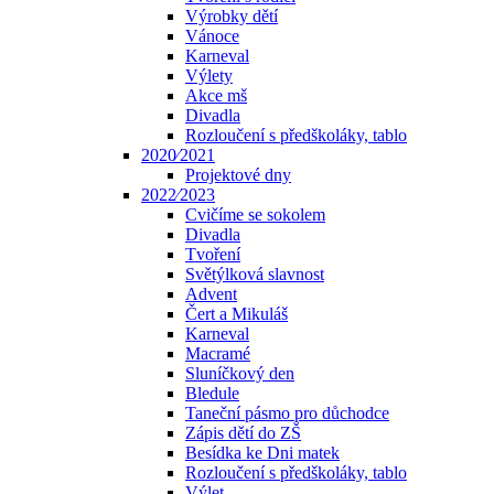
Výrobky dětí
Vánoce
Karneval
Výlety
Akce mš
Divadla
Rozloučení s předškoláky, tablo
2020⁄2021
Projektové dny
2022⁄2023
Cvičíme se sokolem
Divadla
Tvoření
Světýlková slavnost
Advent
Čert a Mikuláš
Karneval
Macramé
Sluníčkový den
Bledule
Taneční pásmo pro důchodce
Zápis dětí do ZŠ
Besídka ke Dni matek
Rozloučení s předškoláky, tablo
Výlet