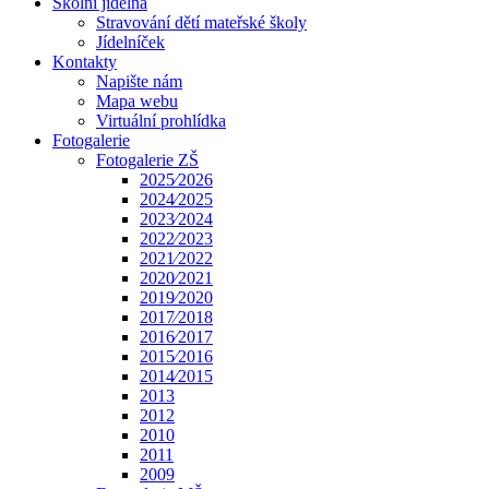
Školní jídelna
Stravování dětí mateřské školy
Jídelníček
Kontakty
Napište nám
Mapa webu
Virtuální prohlídka
Fotogalerie
Fotogalerie ZŠ
2025⁄2026
2024⁄2025
2023⁄2024
2022⁄2023
2021⁄2022
2020⁄2021
2019⁄2020
2017⁄2018
2016⁄2017
2015⁄2016
2014⁄2015
2013
2012
2010
2011
2009