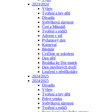
2023⁄2024
Výlety
Tvoření a hry dětí
Divadla
Světýlková slavnost
Čert a Mikuláš
Tvoření s rodiči
Advent v mš
Pyžamový den
Karneval
Bledule
Cvičíme se sokolem
Den dětí
Besídka ke Dni matek
Den otevřených dveří
Loučení s předškoláky
2024⁄2025
2024⁄2025
Divadlo
Výlety
Tvoření a hry dětí
Pobyt venku
Světýlková slavnost
Tvoření s rodiči