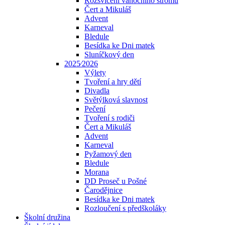
Rozsvícení vánočního stromu
Čert a Mikuláš
Advent
Karneval
Bledule
Besídka ke Dni matek
Sluníčkový den
2025⁄2026
Výlety
Tvoření a hry dětí
Divadla
Světýlková slavnost
Pečení
Tvoření s rodiči
Čert a Mikuláš
Advent
Karneval
Pyžamový den
Bledule
Morana
DD Proseč u Pošné
Čarodějnice
Besídka ke Dni matek
Rozloučení s předškoláky
Školní družina