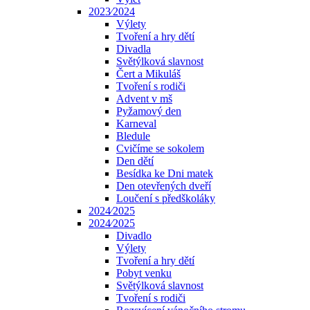
2023⁄2024
Výlety
Tvoření a hry dětí
Divadla
Světýlková slavnost
Čert a Mikuláš
Tvoření s rodiči
Advent v mš
Pyžamový den
Karneval
Bledule
Cvičíme se sokolem
Den dětí
Besídka ke Dni matek
Den otevřených dveří
Loučení s předškoláky
2024⁄2025
2024⁄2025
Divadlo
Výlety
Tvoření a hry dětí
Pobyt venku
Světýlková slavnost
Tvoření s rodiči