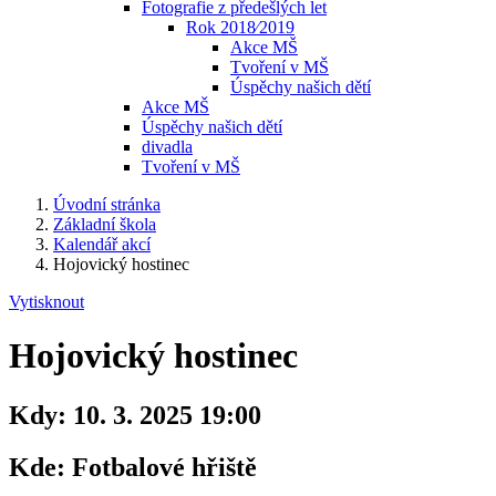
Fotografie z předešlých let
Rok 2018⁄2019
Akce MŠ
Tvoření v MŠ
Úspěchy našich dětí
Akce MŠ
Úspěchy našich dětí
divadla
Tvoření v MŠ
Úvodní stránka
Základní škola
Kalendář akcí
Hojovický hostinec
Vytisknout
Hojovický hostinec
Kdy:
10. 3. 2025 19:00
Kde:
Fotbalové hřiště