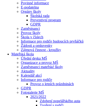
Povinné informace
E-podatelna
Orgány školy
Školská rada
Preventivní program
GDPR
Zaměstnanci
Provoz školy
Škola v číslech
Informace pro rodiče budoucích prvňáčků
Žádosti a omluvenky
Zájmová činnost - kroužky
Mateřská škola
Úřední deska MŠ
Organizace a provoz MŠ
Zaměstnanci mateřské školy
Aktuality
Kalendář akcí
Informace pro rodiče
Provoz o letních prázdninách
GDPR
Fotogalerie MŠ
2021⁄2022
Zdobení popelářského auta
Tvoření s rodiči