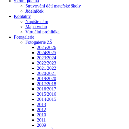
Školní jídelna
Stravování dětí mateřské školy
Jídelníček
Kontakty
Napište nám
Mapa webu
Virtuální prohlídka
Fotogalerie
Fotogalerie ZŠ
2025⁄2026
2024⁄2025
2023⁄2024
2022⁄2023
2021⁄2022
2020⁄2021
2019⁄2020
2017⁄2018
2016⁄2017
2015⁄2016
2014⁄2015
2013
2012
2010
2011
2009