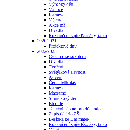
Výrobky dětí
Vánoce
Karneval
Výlety
Akce mš
Divadla
Rozloučení s předškoláky, tablo
2020⁄2021
Projektové dny
2022⁄2023
Cvičíme se sokolem
Divadla
Tvoření
Světýlková slavnost
Advent
Čert a Mikuláš
Karneval
Macramé
Sluníčkový den
Bledule
Taneční pásmo pro důchodce
Zápis dětí do ZŠ
Besídka ke Dni matek
Rozloučení s předškoláky, tablo
Výlet