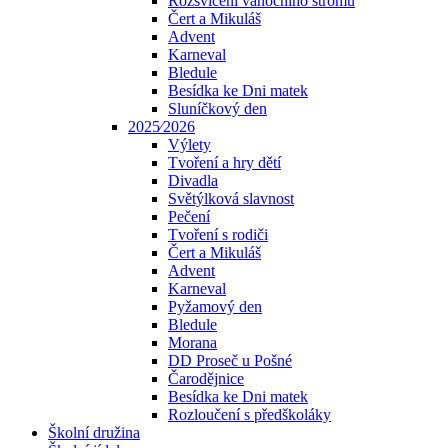
Rozsvícení vánočního stromu
Čert a Mikuláš
Advent
Karneval
Bledule
Besídka ke Dni matek
Sluníčkový den
2025⁄2026
Výlety
Tvoření a hry dětí
Divadla
Světýlková slavnost
Pečení
Tvoření s rodiči
Čert a Mikuláš
Advent
Karneval
Pyžamový den
Bledule
Morana
DD Proseč u Pošné
Čarodějnice
Besídka ke Dni matek
Rozloučení s předškoláky
Školní družina