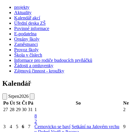
projekty
Aktuality
Kalendář akcí
Úřední deska ZŠ
Povinné informace
E-podatelna
Orgány školy
Zaměstnanci
Provoz školy
Škola v číslech
Informace pro rodiče budoucích prvňáčků
Žádosti a omluvenky
Zájmová činnost - kroužky
Kalendář
Srpen
2026
Po
Út
St
Čt
Pá
So
Ne
27
28
29
30
31
1
2
8
2
3
4
5
6
7
Černovicko se baví
Setkání na Jalovém vrchu
9
v Dobré Vodě u Pacova