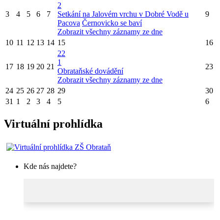
2
3
4
5
6
7
Setkání na Jalovém vrchu v Dobré Vodě u
9
Pacova
Černovicko se baví
Zobrazit všechny záznamy ze dne
10
11
12
13
14
15
16
22
1
17
18
19
20
21
23
Obrataňské dovádění
Zobrazit všechny záznamy ze dne
24
25
26
27
28
29
30
31
1
2
3
4
5
6
Virtuální prohlídka
Kde nás najdete?