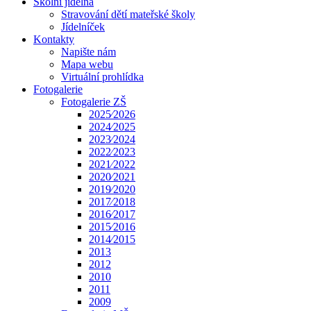
Školní jídelna
Stravování dětí mateřské školy
Jídelníček
Kontakty
Napište nám
Mapa webu
Virtuální prohlídka
Fotogalerie
Fotogalerie ZŠ
2025⁄2026
2024⁄2025
2023⁄2024
2022⁄2023
2021⁄2022
2020⁄2021
2019⁄2020
2017⁄2018
2016⁄2017
2015⁄2016
2014⁄2015
2013
2012
2010
2011
2009