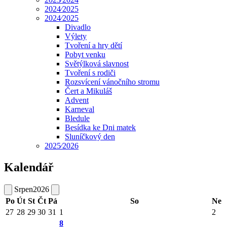
2024⁄2025
2024⁄2025
Divadlo
Výlety
Tvoření a hry dětí
Pobyt venku
Světýlková slavnost
Tvoření s rodiči
Rozsvícení vánočního stromu
Čert a Mikuláš
Advent
Karneval
Bledule
Besídka ke Dni matek
Sluníčkový den
2025⁄2026
Kalendář
Srpen
2026
Po
Út
St
Čt
Pá
So
Ne
27
28
29
30
31
1
2
8