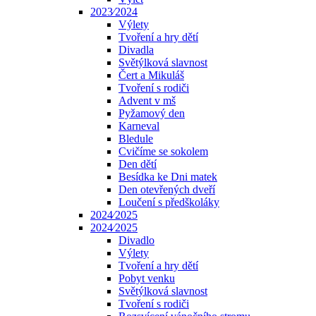
2023⁄2024
Výlety
Tvoření a hry dětí
Divadla
Světýlková slavnost
Čert a Mikuláš
Tvoření s rodiči
Advent v mš
Pyžamový den
Karneval
Bledule
Cvičíme se sokolem
Den dětí
Besídka ke Dni matek
Den otevřených dveří
Loučení s předškoláky
2024⁄2025
2024⁄2025
Divadlo
Výlety
Tvoření a hry dětí
Pobyt venku
Světýlková slavnost
Tvoření s rodiči