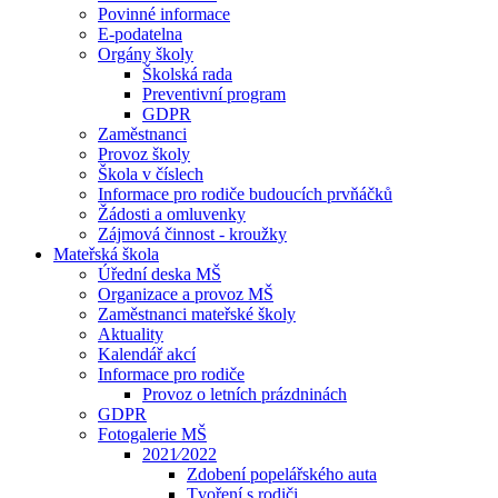
Povinné informace
E-podatelna
Orgány školy
Školská rada
Preventivní program
GDPR
Zaměstnanci
Provoz školy
Škola v číslech
Informace pro rodiče budoucích prvňáčků
Žádosti a omluvenky
Zájmová činnost - kroužky
Mateřská škola
Úřední deska MŠ
Organizace a provoz MŠ
Zaměstnanci mateřské školy
Aktuality
Kalendář akcí
Informace pro rodiče
Provoz o letních prázdninách
GDPR
Fotogalerie MŠ
2021⁄2022
Zdobení popelářského auta
Tvoření s rodiči