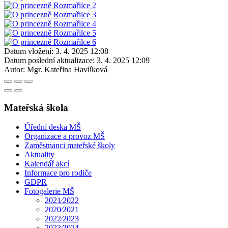
Datum vložení:
3. 4. 2025 12:08
Datum poslední aktualizace:
3. 4. 2025 12:09
Autor:
Mgr. Kateřina Havlíková
Mateřská škola
Úřední deska MŠ
Organizace a provoz MŠ
Zaměstnanci mateřské školy
Aktuality
Kalendář akcí
Informace pro rodiče
GDPR
Fotogalerie MŠ
2021⁄2022
2020⁄2021
2022⁄2023
2023⁄2024