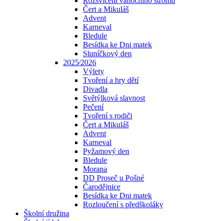
Rozsvícení vánočního stromu
Čert a Mikuláš
Advent
Karneval
Bledule
Besídka ke Dni matek
Sluníčkový den
2025⁄2026
Výlety
Tvoření a hry dětí
Divadla
Světýlková slavnost
Pečení
Tvoření s rodiči
Čert a Mikuláš
Advent
Karneval
Pyžamový den
Bledule
Morana
DD Proseč u Pošné
Čarodějnice
Besídka ke Dni matek
Rozloučení s předškoláky
Školní družina