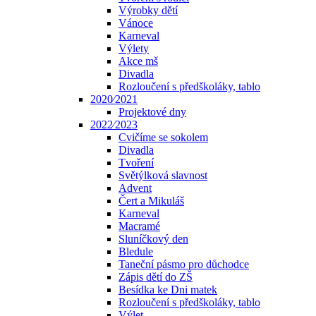
Výrobky dětí
Vánoce
Karneval
Výlety
Akce mš
Divadla
Rozloučení s předškoláky, tablo
2020⁄2021
Projektové dny
2022⁄2023
Cvičíme se sokolem
Divadla
Tvoření
Světýlková slavnost
Advent
Čert a Mikuláš
Karneval
Macramé
Sluníčkový den
Bledule
Taneční pásmo pro důchodce
Zápis dětí do ZŠ
Besídka ke Dni matek
Rozloučení s předškoláky, tablo
Výlet