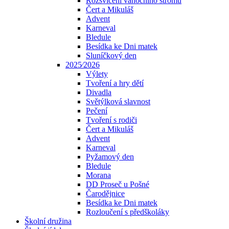
Rozsvícení vánočního stromu
Čert a Mikuláš
Advent
Karneval
Bledule
Besídka ke Dni matek
Sluníčkový den
2025⁄2026
Výlety
Tvoření a hry dětí
Divadla
Světýlková slavnost
Pečení
Tvoření s rodiči
Čert a Mikuláš
Advent
Karneval
Pyžamový den
Bledule
Morana
DD Proseč u Pošné
Čarodějnice
Besídka ke Dni matek
Rozloučení s předškoláky
Školní družina