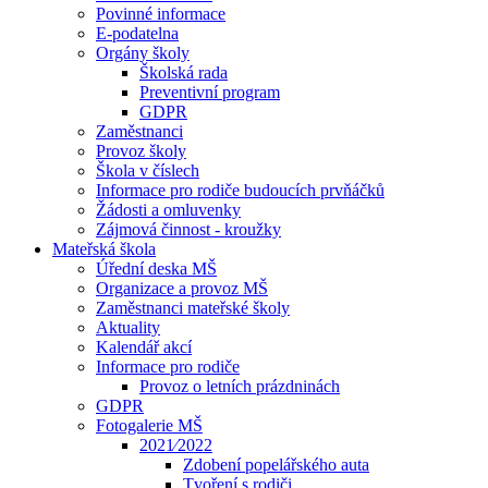
Povinné informace
E-podatelna
Orgány školy
Školská rada
Preventivní program
GDPR
Zaměstnanci
Provoz školy
Škola v číslech
Informace pro rodiče budoucích prvňáčků
Žádosti a omluvenky
Zájmová činnost - kroužky
Mateřská škola
Úřední deska MŠ
Organizace a provoz MŠ
Zaměstnanci mateřské školy
Aktuality
Kalendář akcí
Informace pro rodiče
Provoz o letních prázdninách
GDPR
Fotogalerie MŠ
2021⁄2022
Zdobení popelářského auta
Tvoření s rodiči