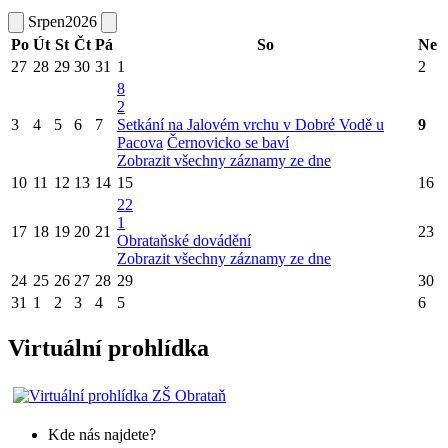
Srpen
2026
Po
Út
St
Čt
Pá
So
Ne
27
28
29
30
31
1
2
8
2
3
4
5
6
7
Setkání na Jalovém vrchu v Dobré Vodě u
9
Pacova
Černovicko se baví
Zobrazit všechny záznamy ze dne
10
11
12
13
14
15
16
22
1
17
18
19
20
21
23
Obrataňské dovádění
Zobrazit všechny záznamy ze dne
24
25
26
27
28
29
30
31
1
2
3
4
5
6
Virtuální prohlídka
Kde nás najdete?