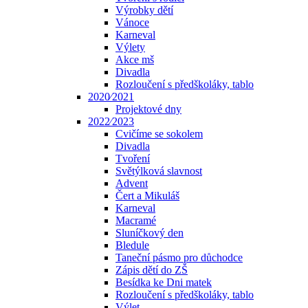
Výrobky dětí
Vánoce
Karneval
Výlety
Akce mš
Divadla
Rozloučení s předškoláky, tablo
2020⁄2021
Projektové dny
2022⁄2023
Cvičíme se sokolem
Divadla
Tvoření
Světýlková slavnost
Advent
Čert a Mikuláš
Karneval
Macramé
Sluníčkový den
Bledule
Taneční pásmo pro důchodce
Zápis dětí do ZŠ
Besídka ke Dni matek
Rozloučení s předškoláky, tablo
Výlet