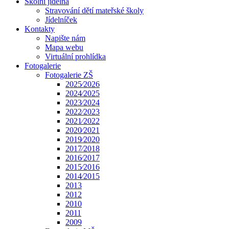
Školní jídelna
Stravování dětí mateřské školy
Jídelníček
Kontakty
Napište nám
Mapa webu
Virtuální prohlídka
Fotogalerie
Fotogalerie ZŠ
2025⁄2026
2024⁄2025
2023⁄2024
2022⁄2023
2021⁄2022
2020⁄2021
2019⁄2020
2017⁄2018
2016⁄2017
2015⁄2016
2014⁄2015
2013
2012
2010
2011
2009