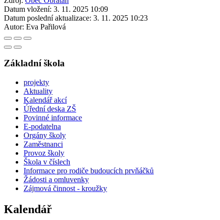
Zdroj:
Obec Obrataň
Datum vložení:
3. 11. 2025 10:09
Datum poslední aktualizace:
3. 11. 2025 10:23
Autor:
Eva Pařilová
Základní škola
projekty
Aktuality
Kalendář akcí
Úřední deska ZŠ
Povinné informace
E-podatelna
Orgány školy
Zaměstnanci
Provoz školy
Škola v číslech
Informace pro rodiče budoucích prvňáčků
Žádosti a omluvenky
Zájmová činnost - kroužky
Kalendář