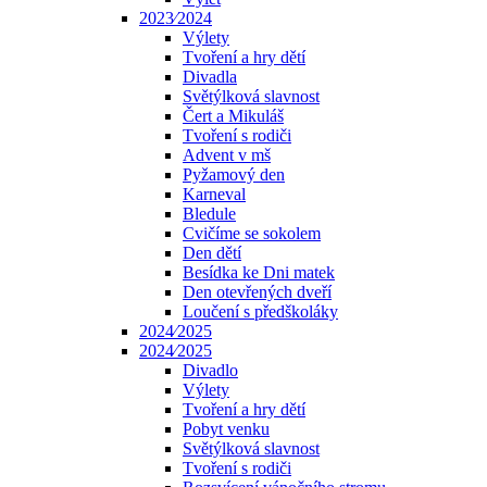
2023⁄2024
Výlety
Tvoření a hry dětí
Divadla
Světýlková slavnost
Čert a Mikuláš
Tvoření s rodiči
Advent v mš
Pyžamový den
Karneval
Bledule
Cvičíme se sokolem
Den dětí
Besídka ke Dni matek
Den otevřených dveří
Loučení s předškoláky
2024⁄2025
2024⁄2025
Divadlo
Výlety
Tvoření a hry dětí
Pobyt venku
Světýlková slavnost
Tvoření s rodiči