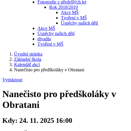
Fotografie z předešlých let
Rok 2018⁄2019
Akce MŠ
Tvoření v MŠ
Úspěchy našich dětí
Akce MŠ
Úspěchy našich dětí
divadla
Tvoření v MŠ
Úvodní stránka
Základní škola
Kalendář akcí
Nanečisto pro předškoláky v Obratani
Vytisknout
Nanečisto pro předškoláky v
Obratani
Kdy:
24. 11. 2025 16:00