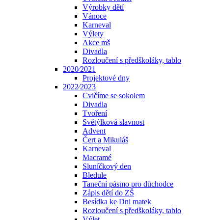
Výrobky dětí
Vánoce
Karneval
Výlety
Akce mš
Divadla
Rozloučení s předškoláky, tablo
2020⁄2021
Projektové dny
2022⁄2023
Cvičíme se sokolem
Divadla
Tvoření
Světýlková slavnost
Advent
Čert a Mikuláš
Karneval
Macramé
Sluníčkový den
Bledule
Taneční pásmo pro důchodce
Zápis dětí do ZŠ
Besídka ke Dni matek
Rozloučení s předškoláky, tablo
Výlet