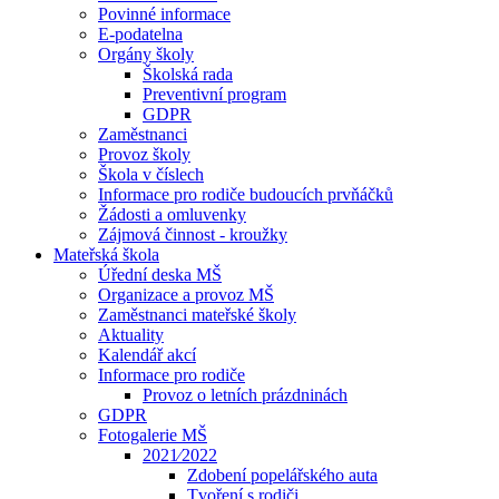
Povinné informace
E-podatelna
Orgány školy
Školská rada
Preventivní program
GDPR
Zaměstnanci
Provoz školy
Škola v číslech
Informace pro rodiče budoucích prvňáčků
Žádosti a omluvenky
Zájmová činnost - kroužky
Mateřská škola
Úřední deska MŠ
Organizace a provoz MŠ
Zaměstnanci mateřské školy
Aktuality
Kalendář akcí
Informace pro rodiče
Provoz o letních prázdninách
GDPR
Fotogalerie MŠ
2021⁄2022
Zdobení popelářského auta
Tvoření s rodiči