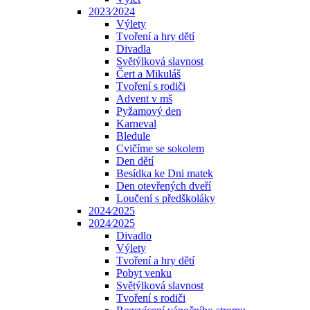
2023⁄2024
Výlety
Tvoření a hry dětí
Divadla
Světýlková slavnost
Čert a Mikuláš
Tvoření s rodiči
Advent v mš
Pyžamový den
Karneval
Bledule
Cvičíme se sokolem
Den dětí
Besídka ke Dni matek
Den otevřených dveří
Loučení s předškoláky
2024⁄2025
2024⁄2025
Divadlo
Výlety
Tvoření a hry dětí
Pobyt venku
Světýlková slavnost
Tvoření s rodiči