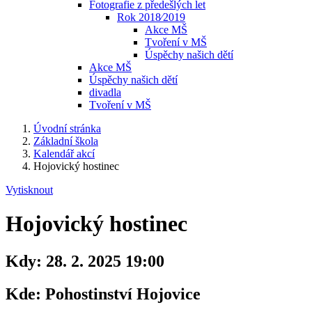
Fotografie z předešlých let
Rok 2018⁄2019
Akce MŠ
Tvoření v MŠ
Úspěchy našich dětí
Akce MŠ
Úspěchy našich dětí
divadla
Tvoření v MŠ
Úvodní stránka
Základní škola
Kalendář akcí
Hojovický hostinec
Vytisknout
Hojovický hostinec
Kdy:
28. 2. 2025 19:00
Kde:
Pohostinství Hojovice