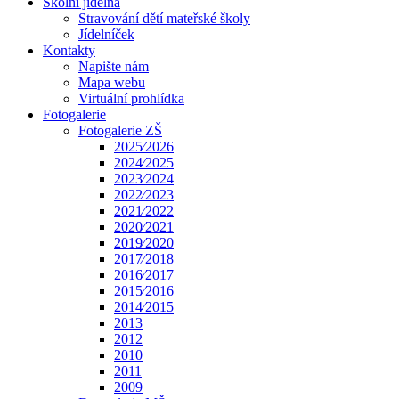
Školní jídelna
Stravování dětí mateřské školy
Jídelníček
Kontakty
Napište nám
Mapa webu
Virtuální prohlídka
Fotogalerie
Fotogalerie ZŠ
2025⁄2026
2024⁄2025
2023⁄2024
2022⁄2023
2021⁄2022
2020⁄2021
2019⁄2020
2017⁄2018
2016⁄2017
2015⁄2016
2014⁄2015
2013
2012
2010
2011
2009