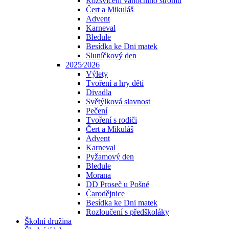
Rozsvícení vánočního stromu
Čert a Mikuláš
Advent
Karneval
Bledule
Besídka ke Dni matek
Sluníčkový den
2025⁄2026
Výlety
Tvoření a hry dětí
Divadla
Světýlková slavnost
Pečení
Tvoření s rodiči
Čert a Mikuláš
Advent
Karneval
Pyžamový den
Bledule
Morana
DD Proseč u Pošné
Čarodějnice
Besídka ke Dni matek
Rozloučení s předškoláky
Školní družina