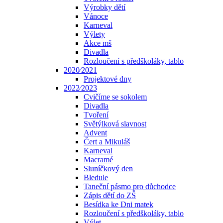
Výrobky dětí
Vánoce
Karneval
Výlety
Akce mš
Divadla
Rozloučení s předškoláky, tablo
2020⁄2021
Projektové dny
2022⁄2023
Cvičíme se sokolem
Divadla
Tvoření
Světýlková slavnost
Advent
Čert a Mikuláš
Karneval
Macramé
Sluníčkový den
Bledule
Taneční pásmo pro důchodce
Zápis dětí do ZŠ
Besídka ke Dni matek
Rozloučení s předškoláky, tablo
Výlet