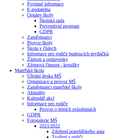
Povinné informace
E-podatelna
Orgány školy
Školská rada
Preventivní program
GDPR
Zaměstnanci
Provoz školy
Škola v číslech
Informace pro rodiče budoucích prvňáčků
Žádosti a omluvenky
Zájmová činnost - kroužky
Mateřská škola
Úřední deska MŠ
Organizace a provoz MŠ
Zaměstnanci mateřské školy
Aktuality
Kalendář akcí
Informace pro rodiče
Provoz o letních prázdninách
GDPR
Fotogalerie MŠ
2021⁄2022
Zdobení popelářského auta
Tvoření s rodiči