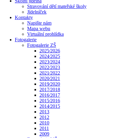
Školní jídelna
Stravování dětí mateřské školy
Jídelníček
Kontakty
Napište nám
Mapa webu
Virtuální prohlídka
Fotogalerie
Fotogalerie ZŠ
2025⁄2026
2024⁄2025
2023⁄2024
2022⁄2023
2021⁄2022
2020⁄2021
2019⁄2020
2017⁄2018
2016⁄2017
2015⁄2016
2014⁄2015
2013
2012
2010
2011
2009