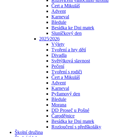
Rozsvícení vánočního stromu
Čert a Mikuláš
Advent
Karneval
Bledule
Besídka ke Dni matek
Sluníčkový den
2025⁄2026
Výlety
Tvoření a hry dětí
Divadla
Světýlková slavnost
Pečení
Tvoření s rodiči
Čert a Mikuláš
Advent
Karneval
Pyžamový den
Bledule
Morana
DD Proseč u Pošné
Čarodějnice
Besídka ke Dni matek
Rozloučení s předškoláky
Školní družina