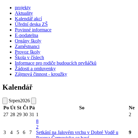
projekty
Aktuality
Kalendář akcí
Úřední deska ZŠ
Povinné informace
E-podatelna
Orgány školy
Zaměstnanci
Provoz školy
Škola v číslech
Informace pro rodiče budoucích prvňáčků
Žádosti a omluvenky
Zájmová činnost - kroužky
Kalendář
Srpen
2026
Po
Út
St
Čt
Pá
So
Ne
27
28
29
30
31
1
2
8
2
3
4
5
6
7
Setkání na Jalovém vrchu v Dobré Vodě u
9
Pacova
Černovicko se baví