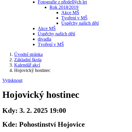
Fotografie z předešlých let
Rok 2018⁄2019
Akce MŠ
Tvoření v MŠ
Úspěchy našich dětí
Akce MŠ
Úspěchy našich dětí
divadla
Tvoření v MŠ
Úvodní stránka
Základní škola
Kalendář akcí
Hojovický hostinec
Vytisknout
Hojovický hostinec
Kdy:
3. 2. 2025 19:00
Kde:
Pohostinství Hojovice