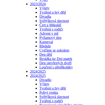
2023⁄2024
Výlety
Tvoření a hry dětí
Divadla
Světýlková slavnost
Čert a Mikuláš
Tvoření s rodiči
Advent v mš
Pyžamový den
Karneval
Bledule
Cvičíme se sokolem
Den dětí
Besídka ke Dni matek
Den otevřených dveří
Loučení s předškoláky
2024⁄2025
2024⁄2025
Divadlo
Výlety
Tvoření a hry dětí
Pobyt venku
Světýlková slavnost
Tvoření s rodiči